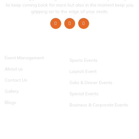
to keep coming back for more but also in the moment keep you
gripping on to the edge of your seats.
QUICK LINKS
OUR EVENTS
Event Management
Sports Events
About us
Launch Event
Contact Us
Gala & Dinner Events
Gallery
Special Events
Blogs
Business & Corporate Events
JOIN OUR Subscription List